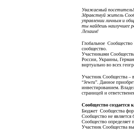
Уважаемый посетитель!
Здравствуй житель Сооб
управлении личным и об
ты найдешь наилучшее р
Лехаим!
Глобальное Сообщество 
сообщество.
Участниками Сообщества
России, Украины, Герма
виртуально во всех геог
Участник Сообщества – в
“Jewru”. Данное приобре
инвестированием. Владел
страницей и ответственен
Сообщество создается 
Бюджет Сообщества форм
Сообщество не является 
Сообщество определяет 
Участник Сообщества выя