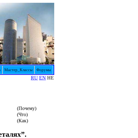
а
Мастер_Классы
Форумы
RU
EN
HE
(Почему)
(Что)
(Как)
еталях”.