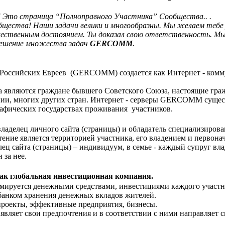
 Это страница “Полноправного Участника
”
Сообщества
..
.
щества! Наши задачи велики и многообразны. Мы желаем тебе у
щественным достоянием. Ты доказал свою ответственность. Мы 
ешение множества задач
GERCOMM
.
Российских Евреев
(GERCOMM) создается как Интернет - ком
 являются граждане бывшего Советского Союза, настоящие гра
нии, многих других стран. Интернет - серверы GERCOMM сущес
рафических государствах проживания участников.
ладелец личного сайта (страницы) и обладатель специализирова
тение является территорией участника, его владением и первон
ец сайта (страницы) – индивидуум, в семье - каждый супруг вла
 за нее.
как глобальная инвестиционная компания.
ируется денежными средствами, инвестициями каждого участн
банком хранения денежных вкладов жителей.
проекты, эффективные предприятия, бизнесы.
вляет свои предпочтения и в соответствии с ними направляет с