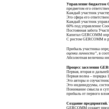
Управление бюджетом 
предметом его ответстве
Каждый участник участву
Это сфера его ответстве
Каждый участник управл
60% под управление Соо
Постоянная забота Участ
Капитал GERCOMM опред
С ростом GERCOMM и ра
Прибыль участника опре
оценки личности”
, в со
Абсолютная величина ин
Процесс заселения G
Первая, вторая и дальне
Первая волна – порядка 
Это авторы и соучастн
Это индивидуумы, состо
Понимание смысла и сут
прибыль от первого влож
Создание предприятий.
GERCOMM создает предпр