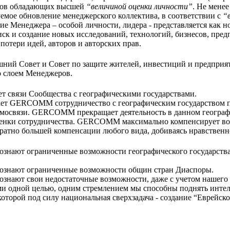
иков обладающих высшей
“величиной оценки личности”
. Не менее
емое обновление менеджерского коллектива, в соответствии с
“
ие Менеджера – особой личности, лидера - представляется как но
ск и создание новых исследований, технологий, бизнесов, пре
потери идей, авторов и авторских прав.
ий Совет и Совет по защите жителей, инвестиций и предпр
о слоем Менеджеров.
т связи Сообщества с географическими государствами.
ет GERCOMM сотрудничество с географическим государством 
имосвязи. GERCOMM прекращает деятельность в данном географи
ценки сотрудничества. GERCOMM максимально компенсирует во
ратно большей компенсации любого вида, добиваясь нравственн
ают ограниченные возможности географического государства 
нают ограниченные возможности общин стран Диаспоры.
ают свои недостаточные возможности, даже с учетом нашего н
и одной целью, одним стремлением мы способны поднять инте
оторой под силу национальная сверхзадача - создание “Еврейск