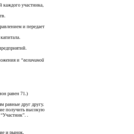
ей каждого участника,
тв.
равлением и передает
 капитала.
редприятий.
ложения и
“величиной
он равен 71.)
м равные друг другу.
ние получить высокую
“Участник”. .
ие и рынок,