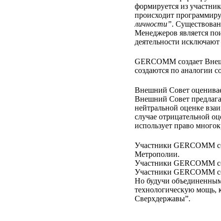
формируется из участн
происходит программиру
личности”
. Существован
Менеджеров является пои
деятельности исключают 
GERCOMM создает Внешн
создаются по аналогии с
Внешний Совет оценивае
Внешний Совет предлага
нейтральной оценке вза
случае отрицательной о
использует право многок
Участники GERCOMM созн
Метрополии.
Участники GERCOMM соз
Участники GERCOMM созн
Но будучи объединенным
технологическую мощь, к
Сверхдержавы”.