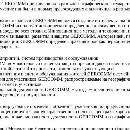
ей GERCOMM проживающих в разных географических государств
ение прибыли в нормах превосходящих аналогичные в разных 
 деятельности GERCOMM является создание интеллектуальной 
 GERCOMM использует исторически определенное преимущество ин
 народа во всех странах. Инновационные методы и технологии, 
етом внимания, развития и защиты GERCOMM. Авторы идей, па
нноваций. GERCOMM определяет права авторов как первостепе
ударствах.
приятий, систем производства и обслуживания:
- компьютеров со степенью защиты превосходящей известные
енной сети и Интернет сети, отличная от существующих;
ов питания и систем обслуживания жителей GERCOMM и семей;
ния для участников GERCOMM, распространяемые на географичес
е семей и участников;
ональной деятельности GERCOMM, мы отдаем предпочтение в за
дстве, так и в управлении.
иртуальные поселения, объединяя участников по профессиона
ентрируется вокруг нравственного центра - центра Сахарова
, оценивает моральность деятельности GERCOMM и географиче
 Менеджеров Деревни, ограниченный по численности (наприм