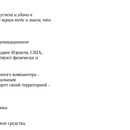
спеха и удачи в
верим тебе и знаем, что
муникационное
ждане Израиля, США,
твуют физически и
нного компьютера -
ачальным
деет своей территорией -
ика.
вои средства.