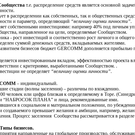
Сообщества
т.е. распределение средств является основной задач
нности.
ет в распределении как собственных, так и общественных средс
нности и параметр, определяющий
“величину оценки личности”
.
яет собственными инвестициями: например 40% под личным уп
бщества, направленное на цели, определяемые Сообществом.
ника - рост инвестиций и соответственно рост личного и общего
елен суммой денежных средств, вкладываемых жителями.
звитием бизнесов бюджет GERCOMM дополняется прибылью п
деляется инвестированным вкладом, эффективностью проекта в
ответствии с критериями, выработанными Сообществом. .
вестиции не определяет
“величину оценки личности”
.
ERCOMM
– индивидуальный.
йшие стадии (волны заселения) – различны по вхождению.
100 человек или цифра близкая к определяемому в Торе. (Синедри
ики “НАБРОСОК ПЛАНА” и лица, рекомендованные ими.
явшиеся в социальном и материальном положении, по убеждения
и создаваемого превышает желания и амбиции, например, жела
ения. Процесс заселения Сообщества рассматривается в разделе 
 Типы бизнесов.
иятия направленные на глобальное производство, обслуживан