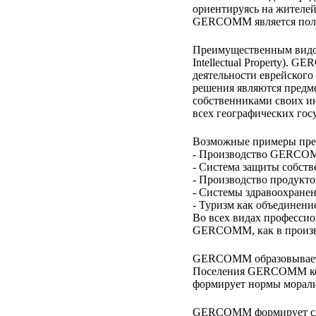
ориентируясь на жител
GERCOMM является получ
Преимущественным видом
Intellectual Property).
деятельности еврейского
решения являются предм
собственниками своих и
всех географических гос
Возможные примеры пред
- Производство GERCOMM
- Система защиты собств
- Производство продукт
- Системы здравоохране
- Туризм как объединени
Во всех видах професси
GERCOMM, как в произво
GERCOMM образовывает в
Поселения GERCOMM конц
формирует нормы морали
GERCOMM формирует слой