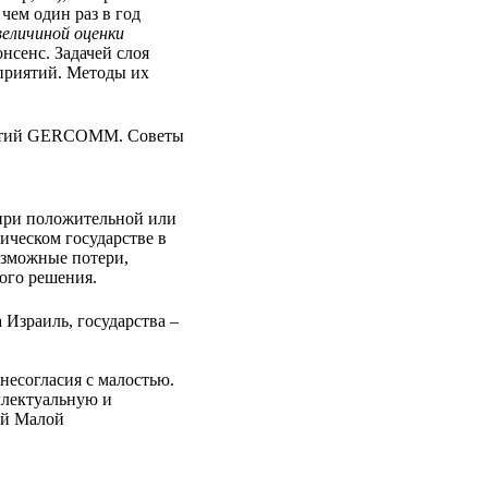
 чем один раз в год
величиной оценки
нсенс. Задачей слоя
дприятий. Методы их
иятий GERCOMM. Советы
при положительной или
ческом государстве в
зможные потери,
ого решения.
Израиль, государства –
есогласия с малостью.
ллектуальную и
ой Малой