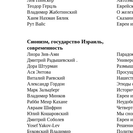
Лев Пинскер
Автоэм
Теодор Герцль
Еврейск
Владимир Жаботинский
O желез
Хаим Нахман Бялик
Сказани
Рут Вайс
Евреи и
Сионизм, государство Израиль,
современность
Лиора Зив-Ами
Парадок
Дмитрий Радышевский .
Универс
Дора Штурман
Размышл
Ася Энтова
Просуще
Виталий Раевский
Нашеств
Александр Гордон
Этюды о
Марк Зальцберг
Историч
Владимир Минков
Евреи и
Рабби Меир Кахане
Неудобн
Авраам Шифрин
Четверт
Юлий Кошаровский
Мы снов
Дмитрий Соболев
Евреи и
Yosef Yakov-Lev
Решение
Буковский Владимир
Политко