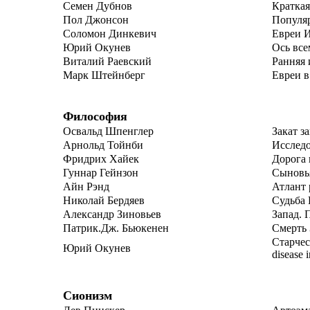
Семен Дубнов
Краткая
Пол Джонсон
Популяр
Соломон Динкевич
Евреи И
Юрий Окунев
Ось все
Виталий Раевский
Ранняя 
Марк Штейнберг
Евреи в
Философия
Освальд Шпенглер
Закат з
Арнольд Тойнби
Исследо
Фридрих Хайек
Дорога 
Гуннар Гейнзон
Сыновья
Айн Рэнд
Атлант 
Николай Бердяев
Судьба 
Александр Зиновьев
Запад. 
Патрик.Дж. Бьюкенен
Смерть 
Старческ
Юрий Окунев
disease 
Сионизм