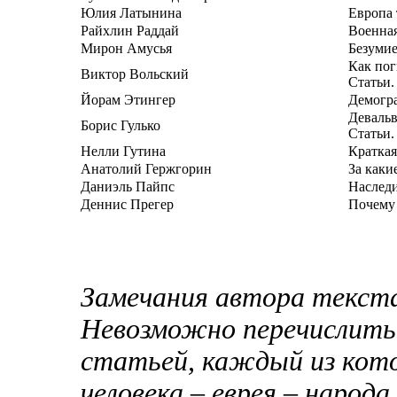
Юлия Латынина
Европа 
Райхлин Раддай
Военна
Мирон Амусья
Безумие
Как пог
Виктор Вольский
Статьи.
Йорам Этингер
Демогра
Девальв
Борис Гулько
Статьи.
Нелли Гутина
Краткая
Анатолий Гержгорин
За каки
Даниэль Пайпс
Наследи
Деннис Прегер
Почему 
Замечания автора текст
Невозможно перечислить
статьей, каждый из кото
человека – еврея – народа